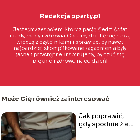
Redakcja pparty.pl
Jesteśmy zespołem, który z pasją śledzi świat
urody, mody i zdrowia. Chcemy dzielić się naszą
wiedzą z czytelnikami i sprawiać, by nawet
najbardziej skomplikowane zagadnienia były
jasne i przystępne. Inspirujemy, by czuć się
pięknie i zdrowo na co dzień!
Może Cię również zainteresować
Jak poprawić,
gdy spodnie źle
układają się w