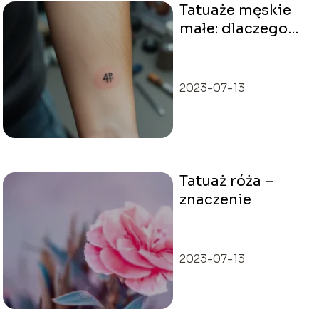
Tatuaże męskie
małe: dlaczego
warto postawić
na
minimalistyczny
2023-07-13
styl?
Tatuaż róża –
znaczenie
2023-07-13