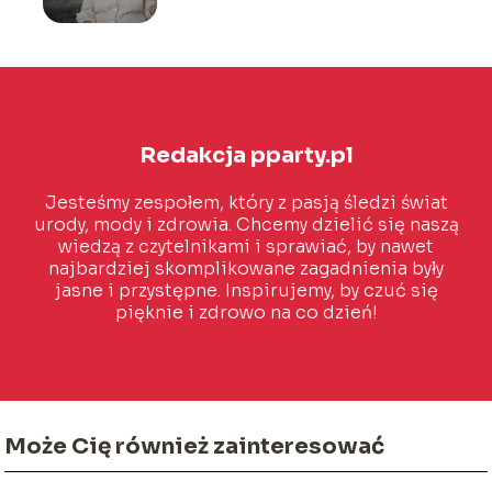
Redakcja pparty.pl
Jesteśmy zespołem, który z pasją śledzi świat
urody, mody i zdrowia. Chcemy dzielić się naszą
wiedzą z czytelnikami i sprawiać, by nawet
najbardziej skomplikowane zagadnienia były
jasne i przystępne. Inspirujemy, by czuć się
pięknie i zdrowo na co dzień!
Może Cię również zainteresować