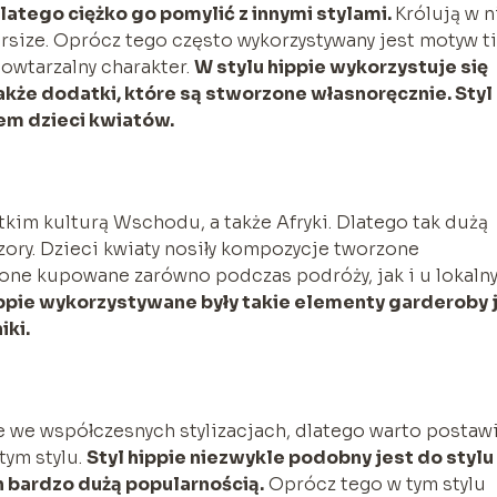
dlatego ciężko go pomylić z innymi stylami.
Królują w 
rsize. Oprócz tego często wykorzystywany jest motyw t
powtarzalny charakter.
W stylu hippie wykorzystuje się
akże dodatki, które są stworzone własnoręcznie. Styl
lem dzieci kwiatów.
tkim kulturą Wschodu, a także Afryki. Dlatego tak dużą
zory. Dzieci kwiaty nosiły kompozycje tworzone
 one kupowane zarówno podczas podróży, jak i u lokaln
ippie wykorzystywane były takie elementy garderoby 
iki.
 we współczesnych stylizacjach, dlatego warto postaw
tym stylu.
Styl hippie niezwykle podobny jest do stylu
h bardzo dużą popularnością.
Oprócz tego w tym stylu