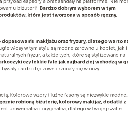
a przykład espadryle oraz sandały na platformie. Nie mo
waniu biżuterii.
Bardzo dobrym wyborem w tym
 produktów, która jest tworzona w sposób ręczny.
 dopasowaniu makijażu oraz fryzury, dlatego warto n
ugie włosy w tym stylu są modne zarówno u kobiet, jak i
uralnych fryzur, a także tych, które są stylizowane na
koczyki czy lekkie fale jak najbardziej wchodzą w gr
ywały bardzo tęczowe i rzucały się w oczy.
ością. Kolorowe wzory i luźne fasony są niezwykle modne
znie robioną biżuterię, kolorowy makijaż, dodatki z
 jest uniwersalna i oryginalna, dlatego w twojej szafie