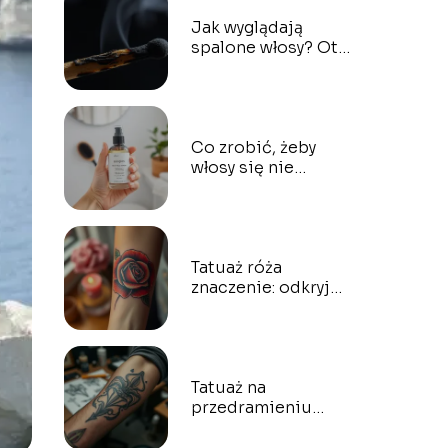
Jak wyglądają
spalone włosy? Oto
co musisz
wiedzieć
Co zrobić, żeby
włosy się nie
puszyły?
Sprawdzone
sposoby
Tatuaż róża
znaczenie: odkryj
symbolikę i emocje
za tatuażem
Tatuaż na
przedramieniu
męski: jak wybrać
idealny wzór?