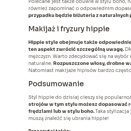
Polecane jest także obuwie w stylu boho, n
również zapominać o odpowiednim dopaso
przypadku będzie biżuteria z naturalnych
Makijaż i fryzury hippie
Hippie style obejmuje także odpowiednie
ten aspekt zwrócić szczególną uwagę.
Dł
mężczyzn. Warto zdecydować się na wybór nat
naturalne.
Rozpuszczone włosy, drobne war
Natomiast makijaże hipisów bardzo często b
Podsumowanie
Styl hippie do dzisiaj cieszy się popularn
strojów w tym stylu możesz dopasować ręc
frędzlami lub w stylu boho.
Taka stylizacja
muszą znaleźć się ubrania hippie!